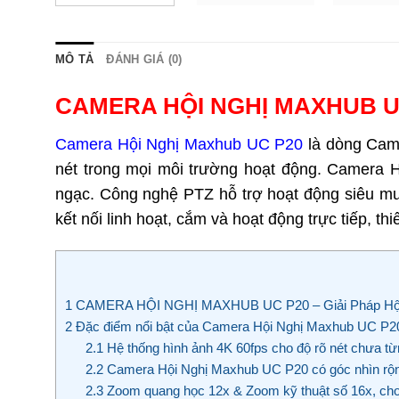
MÔ TẢ
ĐÁNH GIÁ (0)
CAMERA HỘI NGHỊ MAXHUB UC P
Camera Hội Nghị Maxhub UC P20
là dòng Cam
nét trong mọi môi trường hoạt động. Camera 
ngạc. Công nghệ PTZ hỗ trợ hoạt động siêu mư
kết nối linh hoạt, cắm và hoạt động trực tiếp, t
1
CAMERA HỘI NGHỊ MAXHUB UC P20 – Giải Pháp Hội 
2
Đặc điểm nổi bật của Camera Hội Nghị Maxhub UC P2
2.1
Hệ thống hình ảnh 4K 60fps cho độ rõ nét chưa t
2.2
Camera Hội Nghị Maxhub UC P20 có góc nhìn rộ
2.3
Zoom quang học 12x & Zoom kỹ thuật số 16x, cho