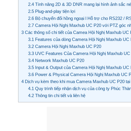
2.4
Tính năng 2D & 3D DNR mang lại hình ảnh sắc nét
2.5
Plug-and-play tiện lợi
2.6
Bộ chuyển đổi hồng ngoại l Hỗ trợ cho RS232 / R
2.7
Camera Hội Nghị Maxhub UC P20 với PTZ góc nhìn 
3
Các thông số chi tiết của Camea Hội Nghị Maxhub UC
3.1
Features của dòng Camera Hội Nghị Maxhub UC
3.2
Camera Hội Nghị Maxhub UC P20
3.3
UVC Features Của Camera Hội Nghị Maxhub UC
3.4
Network Maxhub UC P20
3.5
Input & Output của Camera Hội Nghị Maxhub UC
3.6
Power & Physical Camera Hội Nghị Maxhub UC 
4
Dịch vụ kèm theo khi mua Camera Maxhub UC P20 tại
4.1
Quy trình tiếp nhận dịch vụ của công ty Phúc Th
4.2
Thông tin chi tiết và liên hệ