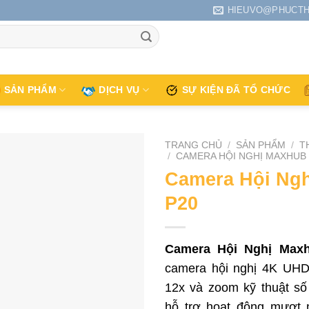
HIEUVO@PHUCTH
SẢN PHẨM
DỊCH VỤ
SỰ KIỆN ĐÃ TỔ CHỨC
TRANG CHỦ
/
SẢN PHẨM
/
T
/
CAMERA HỘI NGHỊ MAXHUB
Camera Hội Ng
P20
Camera Hội Nghị Max
camera hội nghị 4K UHD
12x và zoom kỹ thuật s
hỗ trợ hoạt động mượt 