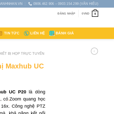
ANHNHAN.VN
0906.462.906 – 0903.154.299 (VĂN HIẾU)
ĐĂNG NHẬP
0
VND
0
TIN TỨC
LIÊN HỆ
ĐÁNH GIÁ
HIẾT BỊ HỌP TRỰC TUYẾN
hị Maxhub UC
hub UC P20
là dòng
, có
.
Zoom quang học
ố 16x. Công nghệ PTZ
mà, khả năng kết nối