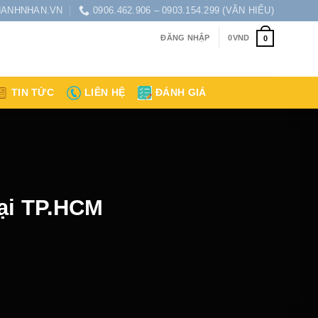
ANHNHAN.VN
0906.462.906 – 0903.154.299 (VĂN HIẾU)
ĐĂNG NHẬP
0
VND
0
TIN TỨC
LIÊN HỆ
ĐÁNH GIÁ
tại TP.HCM