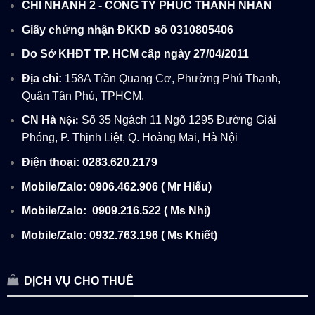
CHI NHÁNH 2 - CÔNG TY PHÚC THÀNH NHÂN
Giấy chứng nhận ĐKKD số 0310805406
Do Sở KHĐT TP. HCM cấp ngày 27/04/2011
Địa chỉ:
158A Trần Quang Cơ, Phường Phú Thạnh,
Quận Tân Phú, TPHCM.
CN Hà
Số 35 Ngách 11 Ngõ 1295 Đường Giải
Nội:
Phóng, P. Thịnh Liệt, Q. Hoàng Mai, Hà Nội
Điện thoại: 0283.620.2179
Mobile/Zalo: 0906.462.906 ( Mr Hiếu)
Mobile/Zalo:
0909.216.522 ( Ms Nhị)
Mobile/Zalo: 0932.763.196 ( Ms Khiết)
DỊCH VỤ CHO THUÊ