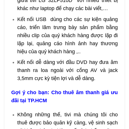
giữa tivi LG 32LF510D với nhiều thiết bị
khác như laptop để chạy các bài viết,…
Kết nối USB dùng cho các sự kiện quảng
cáo, triển lãm trưng bày sản phẩm bằng
nhiều clip của quý khách hàng được lặp đi
lặp lại, quảng cáo hình ảnh hay thương
hiệu của quý khách hàng ,..
Kết nối dễ dàng với đầu DVD hay đưa âm
thanh ra loa ngoài với cổng AV và jack
3,5mm cực kỳ tiện lợi và dễ dàng.
Gợi ý cho bạn:
Cho thuê âm thanh
giá ưu
đãi tại TP.HCM
Không những thế, tivi mà chúng tôi cho
thuê được bảo quản kỹ càng, vệ sinh sạch