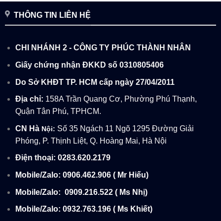
THÔNG TIN LIÊN HỆ
CHI NHÁNH 2 - CÔNG TY PHÚC THÀNH NHÂN
Giấy chứng nhận ĐKKD số 0310805406
Do Sở KHĐT TP. HCM cấp ngày 27/04/2011
Địa chỉ:
158A Trần Quang Cơ, Phường Phú Thạnh,
Quận Tân Phú, TPHCM.
CN Hà
Số 35 Ngách 11 Ngõ 1295 Đường Giải
Nội:
Phóng, P. Thịnh Liệt, Q. Hoàng Mai, Hà Nội
Điện thoại: 0283.620.2179
Mobile/Zalo: 0906.462.906 ( Mr Hiếu)
Mobile/Zalo:
0909.216.522 ( Ms Nhị)
Mobile/Zalo: 0932.763.196 ( Ms Khiết)