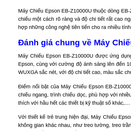
Máy Chiếu Epson EB-Z10000U thuộc dòng EB-Z se
chiếu một cách rõ ràng và độ chi tiết rất cao n
hợp những công nghệ tiên tiến cho ra nhiều tín
Đánh giá chung về Máy Chi
Máy Chiếu Epson EB-Z10000U được ứng dụng r
Epson, cùng với cường độ ánh sáng lên đến 10
WUXGA sắc nét, với độ chi tiết cao, màu sắc ch
Điểm nổi bật của Máy Chiếu Epson EB-Z10000U
chiếu ngang, trình chiếu dọc, phù hợp với nhiề
thích với hầu hết các thiết bị kỹ thuật số khác,…
Với thiết kế trẻ trung hiện đại, Máy Chiếu Eps
không gian khác nhau, như treo tường, treo trầ