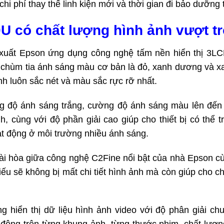
i phí thay thế linh kiện mới và thời gian đi bảo dưỡng th
 có chất lượng hình ảnh vượt tr
t Epson ứng dụng công nghệ tấm nền hiển thị 3LCD 3
chùm tia ánh sáng màu cơ bản là đỏ, xanh dương và xanh
nh luôn sắc nét và màu sắc rực rỡ nhất.
độ ánh sáng trắng, cường độ ánh sáng màu lên đến g
, cùng với độ phần giải cao giúp cho thiết bị có thể t
ạt động ở môi trường nhiều ánh sáng.
 hòa giữa công nghệ C2Fine nổi bật của nhà Epson cù
chiếu sẽ không bị mất chi tiết hình ảnh mà còn giúp cho 
hiển thị dữ liệu hình ảnh video với độ phân giải 