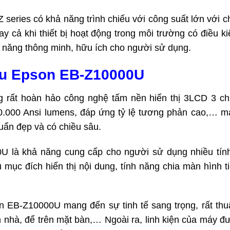
ries có khả năng trình chiếu với công suất lớn với chấ
gay cả khi thiết bị hoạt động trong môi trường có điều
h năng thông minh, hữu ích cho người sử dụng.
ếu Epson EB-Z10000U
ất hoàn hảo công nghệ tấm nền hiển thị 3LCD 3 chi
.000 Ansi lumens, đáp ứng tỷ lệ tương phản cao,… ma
uẩn đẹp và có chiều sâu.
 là khả năng cung cấp cho người sử dụng nhiều tính
u mục đích hiển thị nội dung, tính năng chia màn hình 
on EB-Z10000U mang đến sự tinh tế sang trọng, rất thuậ
n nhà, để trên mặt bàn,… Ngoài ra, linh kiện của máy đư