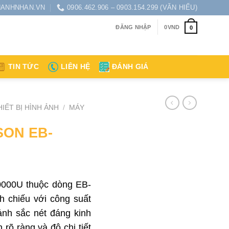
ANHNHAN.VN
0906.462.906 – 0903.154.299 (VĂN HIẾU)
ĐĂNG NHẬP
0
VND
0
TIN TỨC
LIÊN HỆ
ĐÁNH GIÁ
HIẾT BỊ HÌNH ẢNH
/
MÁY
SON EB-
000U thuộc dòng EB-
nh chiếu với công suất
ảnh sắc nét đáng kinh
 rõ ràng và độ chi tiết