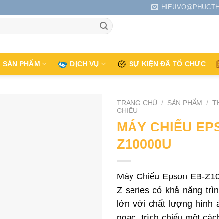
HIEUVO@PHUCTH
SẢN PHẨM
DỊCH VỤ
SỰ KIỆN ĐÃ TỔ CHỨC
TRANG CHỦ
/
SẢN PHẨM
/
T
CHIẾU
MÁY CHIẾU EP
Z10000U
Máy Chiếu Epson EB-Z10
Z series có khả năng trì
lớn với chất lượng hình 
ngạc, trình chiếu một cách