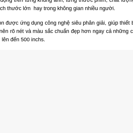
ộng trên từng khung ảnh, từng thước phim, chất lượng 
kích thước lớn hay trong không gian nhiều người.
được ứng dụng công nghệ siêu phân giải, giúp thiết bị
 trở nên rõ nét và màu sắc chuẩn đẹp hơn ngay cả nhữn
n lên đến 500 inchs.