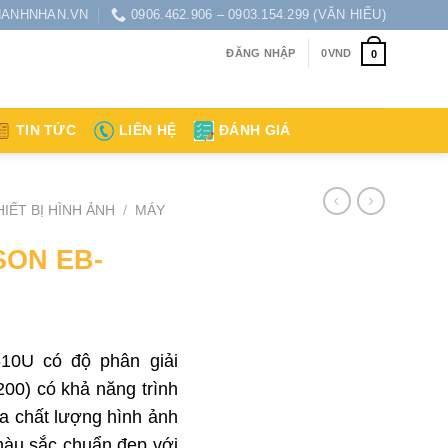
ANHNHAN.VN
0906.462.906 – 0903.154.299 (VĂN HIẾU)
ĐĂNG NHẬP
0
VND
0
TIN TỨC
LIÊN HỆ
ĐÁNH GIÁ
HIẾT BỊ HÌNH ẢNH
/
MÁY
SON EB-
10U có độ phân giải
0) có khả năng trình
ra chất lượng hình ảnh
màu sắc chuẩn đẹp với