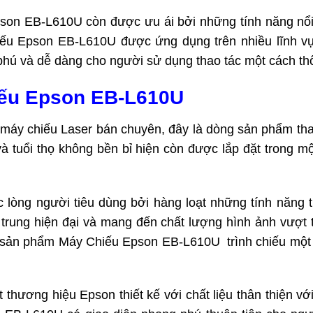
 Epson EB-L610U còn được ưu ái bởi những tính năng nổi
iếu Epson EB-L610U được ứng dụng trên nhiều lĩnh vực
phú và dễ dàng cho người sử dụng thao tác một cách t
iếu Epson EB-L610U
áy chiếu Laser bán chuyên, đây là dòng sản phẩm thay
à tuổi thọ không bền bỉ hiện còn được lắp đặt trong m
c lòng người tiêu dùng bởi hàng loạt những tính năng
rung hiện đại và mang đến chất lượng hình ảnh vượt 
 sản phẩm Máy Chiếu Epson EB-L610U trình chiếu một c
ơng hiệu Epson thiết kế với chất liệu thân thiện với 