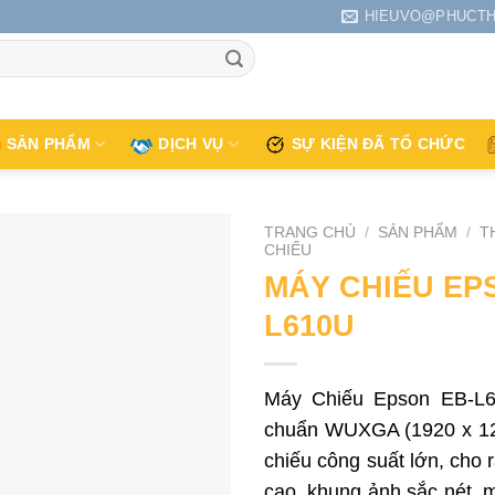
HIEUVO@PHUCTH
SẢN PHẨM
DỊCH VỤ
SỰ KIỆN ĐÃ TỔ CHỨC
TRANG CHỦ
/
SẢN PHẨM
/
T
CHIẾU
MÁY CHIẾU EP
L610U
Máy Chiếu Epson EB-L6
chuẩn WUXGA (1920 x 120
chiếu công suất lớn, cho 
cao, khung ảnh sắc nét, 