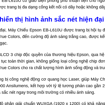
 EB-L610U có giao diện phong phú thuận tiện cho ngư
được trang bị đa dạng cổng kết nối có dây hoặc không dây
ển thị hình ảnh sắc nét hiện đại
 đại, Máy Chiếu Epson EB-L610U được trang bị hội tụ 
True Colors, đến cường độ ánh sáng trắng cao, được kết
gạc.
3LCD 3 chip độc quyền của thương hiệu Epson, qua hệ 
 tục toàn thời gian, không giống loại công nghệ chip đơ
rue Colors cho ra chất lượng hình ảnh sống động và tru
g bị công nghệ động cơ quang học Laser, giúp Máy C
0 Ansilumens, kết hợp với tỷ lệ tương phản cao gần 2.50
 sắc nét ngay trong môi trường có nhiều ánh sáng.
 phân giải chuẩn WUXGA (1920 x 1200) có khả năng tr